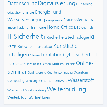
Digitalisierung
Datenschutz
E-Learning
Energie- und
Energie
education
Wasserversorgung
Fraunhofer
H2
H2-
energiewende
Home-Office
Healthcare
Hacking
IoT-Sicherheit
Import
IT-Sicherheit
KI
IT-Sicherheitstechnologie
Künstliche
Kritische Infrastruktur
KRITIS
Intelligenz
Lernlabor Cybersicherheit
lernen
Online-
Lernorte
Mobiles Lernen
Maschinelles Lernen
Seminar
Quantum
Qualifizierung
Quantencomputing
Wasserstoff
Computing
Sicherheit
Umwelt
Schulung
Weiterbildung
Wasserstoff-Weiterbildung
WeiterbildungÖffnetTüren