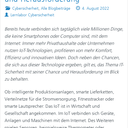
Posted
Published
Cybersicherheit
,
Alle Blogbeiträge
4. August 2022
Authors
in
on
Lernlabor Cybersicherheit
Bereits heute verbinden sich tagtäglich viele Millionen Dinge,
die keine Smartphones oder Computer sind, mit dem
Internet: Immer mehr Privathaushalte oder Unternehmen
nutzen IoT-Technologien, profitieren von mehr Komfort,
Effizienz und innovativen Ideen. Doch neben den Chancen,
die sich aus dieser Technologie ergeben, gilt es, das Thema IT-
Sicherheit mit seiner Chance und Herausforderung im Blick
zu behalten.
Ob intelligente Produktionsanlagen, smarte Lieferketten,
Verteilnetze für die Stromversorgung, Fitnesstracker oder
smarte Lautsprecher: Das IoT ist in Wirtschaft und
Gesellschaft angekommen. Im IoT verbinden sich Geräte,
Anlagen und Maschinen mit dem Internet. Des Weiteren
spielen Sensoren, beispielsweise Thermometer oder