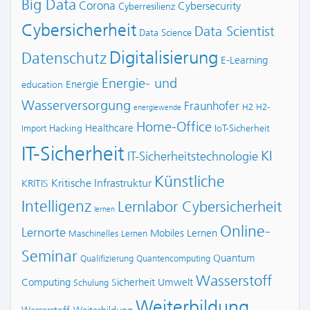
Big Data
Corona
Cybersecurity
Cyberresilienz
Cybersicherheit
Data Scientist
Data Science
Digitalisierung
Datenschutz
E-Learning
Energie- und
Energie
education
Wasserversorgung
Fraunhofer
H2
H2-
energiewende
Home-Office
Healthcare
Hacking
IoT-Sicherheit
Import
IT-Sicherheit
KI
IT-Sicherheitstechnologie
Künstliche
Kritische Infrastruktur
KRITIS
Intelligenz
Lernlabor Cybersicherheit
lernen
Online-
Lernorte
Mobiles Lernen
Maschinelles Lernen
Seminar
Quantum
Qualifizierung
Quantencomputing
Wasserstoff
Computing
Sicherheit
Umwelt
Schulung
Weiterbildung