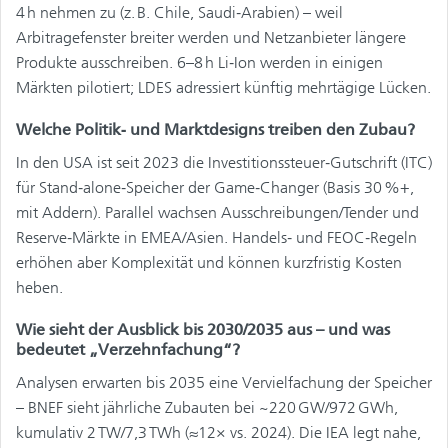
4 h nehmen zu (z. B. Chile, Saudi‑Arabien) – weil
Arbitragefenster breiter werden und Netzanbieter längere
Produkte ausschreiben. 6–8 h Li‑Ion werden in einigen
Märkten pilotiert; LDES adressiert künftig mehrtägige Lücken.
Welche Politik‑ und Marktdesigns treiben den Zubau?
In den USA ist seit 2023 die Investitionssteuer‑Gutschrift (ITC)
für Stand‑alone‑Speicher der Game‑Changer (Basis 30 %+,
mit Addern). Parallel wachsen Ausschreibungen/Tender und
Reserve‑Märkte in EMEA/Asien. Handels‑ und FEOC‑Regeln
erhöhen aber Komplexität und können kurzfristig Kosten
heben.
Wie sieht der Ausblick bis 2030/2035 aus – und was
bedeutet „Verzehnfachung“?
Analysen erwarten bis 2035 eine Vervielfachung der Speicher
– BNEF sieht jährliche Zubauten bei ~220 GW/972 GWh,
kumulativ 2 TW/7,3 TWh (≈12× vs. 2024). Die IEA legt nahe,