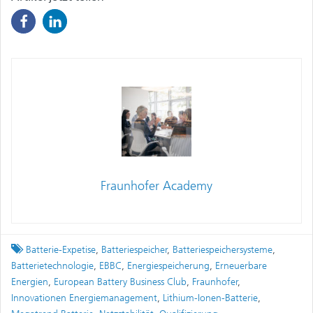
Fraunhofer Academy
Tagged
Batterie-Expetise
,
Batteriespeicher
,
Batteriespeichersysteme
,
Batterietechnologie
,
EBBC
,
Energiespeicherung
,
Erneuerbare
Energien
,
European Battery Business Club
,
Fraunhofer
,
Innovationen Energiemanagement
,
Lithium-Ionen-Batterie
,