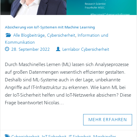
Absicherung von IoT-Systemen mit Machine Learning
Posted
Alle Blogbeiträge
,
Cybersicherheit
,
Information und
in
Kommunikation
Published
Authors
28. September 2022
Lernlabor Cybersicherheit
on
Durch Maschinelles Lernen (ML) lassen sich Analyseprozesse
auf großen Datenmengen wesentlich effizienter gestalten.
Deshalb sind ML-Systeme auch in der Lage, unbekannte
Angriffe auf IT-Infrastruktur zu erkennen. Wie kann ML bei
der IoT-Sicherheit helfen und IoT-Netzwerke absichern? Diese
Frage beantwortet Nicolas…
MEHR ERFAHREN
Tagged
Cybersicherheit
,
IoT-Sicherheit
,
IT-Sicherheit
,
Maschinelles