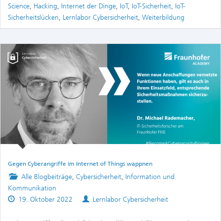
Science
,
Hacking
,
Internet der Dinge
,
IoT
,
IoT-Sicherheit
,
IoT-
Sicherheitslücken
,
Lernlabor Cybersicherheit
,
Weiterbildung
Gegen Cyberangriffe im Internet of Things wappnen
Posted
Alle Blogbeiträge
,
Cybersicherheit
,
Information und
in
Kommunikation
Published
Authors
19. Oktober 2022
Lernlabor Cybersicherheit
on