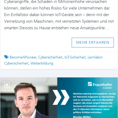
Cyberangriffe, die Schäden in Millionenhöhe verursachen
können, stellen ein hohes Risiko für viele Unternehmen dar.
Ein Einfallstor dabei können IoT-Geräte sein – denn mit der
Vernetzung von Maschinen, mit vernetzten Systemen und mit
smarten Devices zu Hause entstehen neue Ansatzpunkte…
MEHR ERFAHREN
Tagged
BecomeAPioneer
,
Cybersicherheit
,
IoT-Sicherheit
,
Lernlabor
Cybersicherheit
,
Weiterbildung