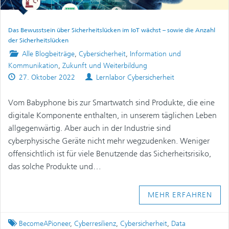
Das Bewusstsein über Sicherheitslücken im IoT wächst – sowie die Anzahl
der Sicherheitslücken
Posted
Alle Blogbeiträge
,
Cybersicherheit
,
Information und
in
Kommunikation
,
Zukunft und Weiterbildung
Published
Authors
27. Oktober 2022
Lernlabor Cybersicherheit
on
Vom Babyphone bis zur Smartwatch sind Produkte, die eine
digitale Komponente enthalten, in unserem täglichen Leben
allgegenwärtig. Aber auch in der Industrie sind
cyberphysische Geräte nicht mehr wegzudenken. Weniger
offensichtlich ist für viele Benutzende das Sicherheitsrisiko,
das solche Produkte und…
MEHR ERFAHREN
Tagged
BecomeAPioneer
,
Cyberresilienz
,
Cybersicherheit
,
Data