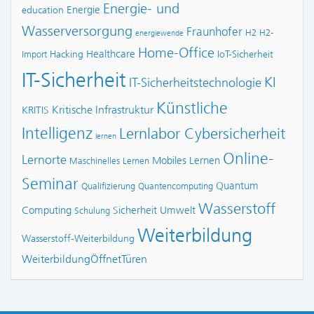
Energie- und
Energie
education
Wasserversorgung
Fraunhofer
H2
H2-
energiewende
Home-Office
Healthcare
Hacking
IoT-Sicherheit
Import
IT-Sicherheit
KI
IT-Sicherheitstechnologie
Künstliche
Kritische Infrastruktur
KRITIS
Intelligenz
Lernlabor Cybersicherheit
lernen
Online-
Lernorte
Mobiles Lernen
Maschinelles Lernen
Seminar
Quantum
Qualifizierung
Quantencomputing
Wasserstoff
Computing
Sicherheit
Umwelt
Schulung
Weiterbildung
Wasserstoff-Weiterbildung
WeiterbildungÖffnetTüren