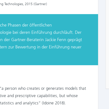
ng Technologies, 2015 (Gartner)
lche Phasen der öffentlichen
logie bei deren Einführung durchläuft. Der
n der Gartner-Beraterin Jackie Fenn geprägt
tern zur Bewertung in der Einführung neuer
s “a person who creates or generates models that
ive and prescriptive capabilities, but whose
statistics and analytics” (Idoine 2018).