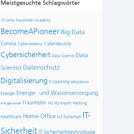
Meistgesuchte Schlagwörter
15 Jahre Fraunhofer Academy
BecomeAPioneer
Big Data
Corona
Cybersecurity
Cyberresilienz
Cybersicherheit
Data
Data Science
Datenschutz
Scientist
Digitalisierung
E-Learning
education
Energie- und Wasserversorgung
Energie
Fraunhofer
Hacking
H2
H2-Import
energiewende
IT-
Home-Office
Healthcare
IoT-Sicherheit
Sicherheit
IT-Sicherheitstechnologie