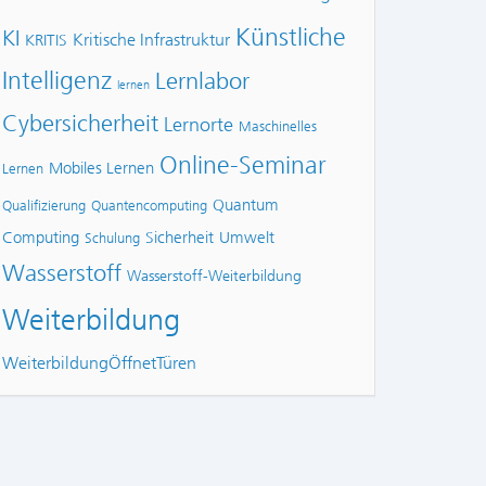
Künstliche
KI
Kritische Infrastruktur
KRITIS
Intelligenz
Lernlabor
lernen
Cybersicherheit
Lernorte
Maschinelles
Online-Seminar
Mobiles Lernen
Lernen
Quantum
Qualifizierung
Quantencomputing
Computing
Sicherheit
Umwelt
Schulung
Wasserstoff
Wasserstoff-Weiterbildung
Weiterbildung
WeiterbildungÖffnetTüren