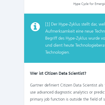
Hype Cycle for Emergi
[1]
Der Hype-Zyklus stellt dar, we
Aufmerksamkeit eine neue Techno
Begriff des Hype-Zyklus wurde vo
und dient heute Technologiebera
Technologien.
Wer ist Citizen Data Scientist?
Gartner definiert Citizen Data Scientist al
use advanced diagnostic analytics or predict
primary job function is outside the field of 