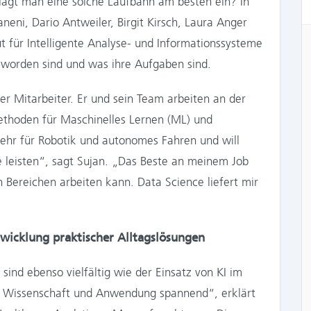
hlägt man eine solche Laufbahn am besten ein? In
eni, Dario Antweiler, Birgit Kirsch, Laura Anger
t für Intelligente Analyse- und Informationssysteme
geworden sind und was ihre Aufgaben sind.
er Mitarbeiter. Er und sein Team arbeiten an der
methoden für Maschinelles Lernen (ML) und
sehr für Robotik und autonomes Fahren und will
e leisten“, sagt Sujan. „Das Beste an meinem Job
en Bereichen arbeiten kann. Data Science liefert mir
twicklung praktischer Alltagslösungen
sind ebenso vielfältig wie der Einsatz von KI im
hen Wissenschaft und Anwendung spannend“, erklärt