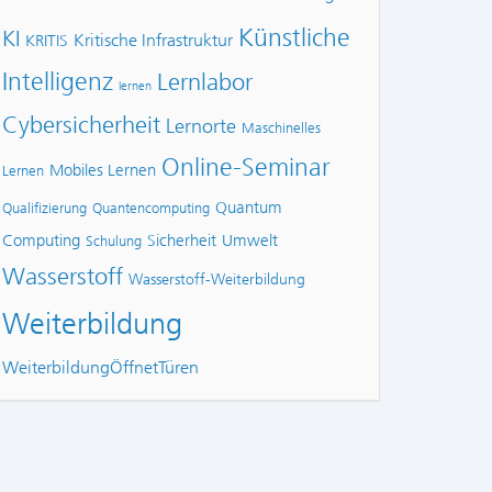
Künstliche
KI
Kritische Infrastruktur
KRITIS
Intelligenz
Lernlabor
lernen
Cybersicherheit
Lernorte
Maschinelles
Online-Seminar
Mobiles Lernen
Lernen
Quantum
Qualifizierung
Quantencomputing
Computing
Sicherheit
Umwelt
Schulung
Wasserstoff
Wasserstoff-Weiterbildung
Weiterbildung
WeiterbildungÖffnetTüren