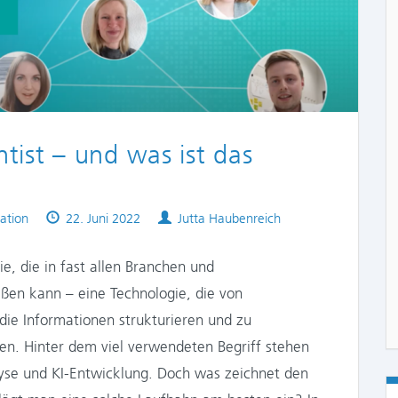
tist – und was ist das
Published
Authors
ation
22. Juni 2022
Jutta Haubenreich
on
gie, die in fast allen Branchen und
ßen kann – eine Technologie, die von
 die Informationen strukturieren und zu
n. Hinter dem viel verwendeten Begriff stehen
se und KI-Entwicklung. Doch was zeichnet den