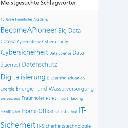
Meistgesuchte Schlagwörter
15 Jahre Fraunhofer Academy
BecomeAPioneer
Big Data
Corona
Cybersecurity
Cyberresilienz
Cybersicherheit
Data
Data Science
Datenschutz
Scientist
Digitalisierung
E-Learning
education
Energie- und Wasserversorgung
Energie
Fraunhofer
Hacking
H2
H2-Import
energiewende
IT-
Home-Office
Healthcare
IoT-Sicherheit
Sicherheit
IT-Sicherheitstechnologie