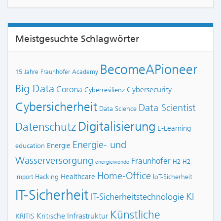
Meistgesuchte Schlagwörter
BecomeAPioneer
15 Jahre Fraunhofer Academy
Big Data
Corona
Cybersecurity
Cyberresilienz
Cybersicherheit
Data Scientist
Data Science
Digitalisierung
Datenschutz
E-Learning
Energie- und
Energie
education
Wasserversorgung
Fraunhofer
H2
H2-
energiewende
Home-Office
Healthcare
Hacking
IoT-Sicherheit
Import
IT-Sicherheit
KI
IT-Sicherheitstechnologie
Künstliche
Kritische Infrastruktur
KRITIS