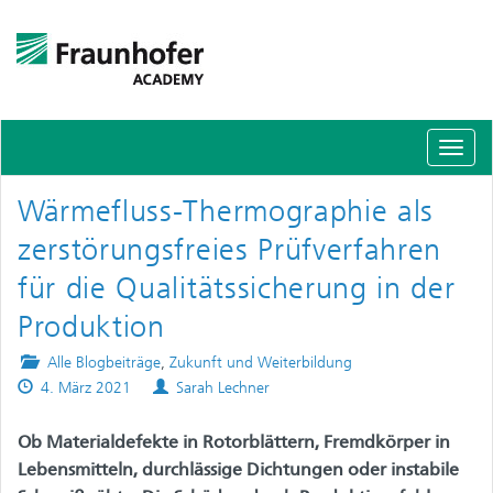
Schal
Navig
Wärmefluss-Thermographie als
zerstörungsfreies Prüfverfahren
für die Qualitätssicherung in der
Produktion
Posted
Alle Blogbeiträge
,
Zukunft und Weiterbildung
Published
in
Authors
4. März 2021
Sarah Lechner
on
Ob Materialdefekte in Rotorblättern, Fremdkörper in
Lebensmitteln, durchlässige Dichtungen oder instabile