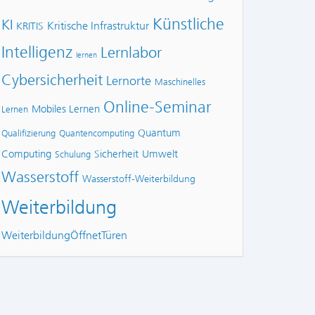
Künstliche
KI
Kritische Infrastruktur
KRITIS
Intelligenz
Lernlabor
lernen
Cybersicherheit
Lernorte
Maschinelles
Online-Seminar
Mobiles Lernen
Lernen
Quantum
Qualifizierung
Quantencomputing
Computing
Sicherheit
Umwelt
Schulung
Wasserstoff
Wasserstoff-Weiterbildung
Weiterbildung
WeiterbildungÖffnetTüren