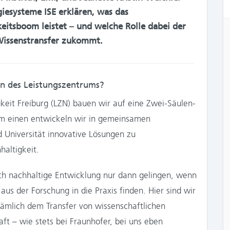
giesysteme ISE erklären, was das
eitsboom leistet – und welche Rolle dabei der
Wissenstransfer zukommt.
en des Leistungszentrums?
keit Freiburg (LZN) bauen wir auf eine Zwei-Säulen-
um einen entwickeln wir in gemeinsamen
 Universität innovative Lösungen zu
altigkeit.
h nachhaltige Entwicklung nur dann gelingen, wenn
us der Forschung in die Praxis finden. Hier sind wir
ämlich dem Transfer von wissenschaftlichen
ft – wie stets bei Fraunhofer, bei uns eben