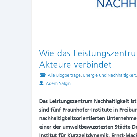
Wie das Leistungszentru
Akteure verbindet
Posted
Alle Blogbeiträge
,
Energie und Nachhaltigkeit
Authors
in
Adem Salgin
Das Leistungszentrum Nachhaltigkeit ist 
sind fünf Fraunhofer-Institute in Freibu
nachhaltigkeitsorientierten Unternehme
einer der umweltbewusstesten Städte Deu
Institut für Kurzzeitdynamik, Ernst-Mach