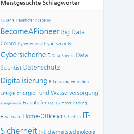
Meistgesuchte Schlagwörter
15 Jahre Fraunhofer Academy
BecomeAPioneer
Big Data
Corona
Cybersecurity
Cyberresilienz
Cybersicherheit
Data
Data Science
Datenschutz
Scientist
Digitalisierung
E-Learning
education
Energie- und Wasserversorgung
Energie
Fraunhofer
Hacking
H2
H2-Import
energiewende
IT-
Home-Office
Healthcare
IoT-Sicherheit
Sicherheit
IT-Sicherheitstechnologie