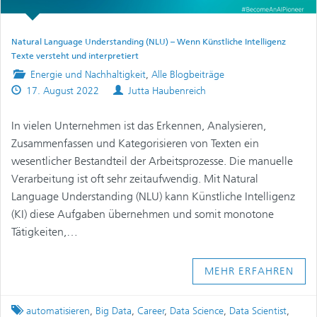
Natural Language Understanding (NLU) – Wenn Künstliche Intelligenz
Texte versteht und interpretiert
Posted
Energie und Nachhaltigkeit
,
Alle Blogbeiträge
Published
in
Authors
17. August 2022
Jutta Haubenreich
on
In vielen Unternehmen ist das Erkennen, Analysieren,
Zusammenfassen und Kategorisieren von Texten ein
wesentlicher Bestandteil der Arbeitsprozesse. Die manuelle
Verarbeitung ist oft sehr zeitaufwendig. Mit Natural
Language Understanding (NLU) kann Künstliche Intelligenz
(KI) diese Aufgaben übernehmen und somit monotone
Tätigkeiten,…
MEHR ERFAHREN
Tagged
automatisieren
,
Big Data
,
Career
,
Data Science
,
Data Scientist
,