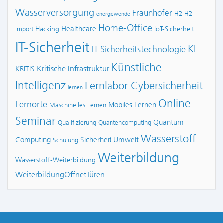
Wasserversorgung
Fraunhofer
H2
H2-
energiewende
Home-Office
Healthcare
Hacking
IoT-Sicherheit
Import
IT-Sicherheit
KI
IT-Sicherheitstechnologie
Künstliche
Kritische Infrastruktur
KRITIS
Intelligenz
Lernlabor Cybersicherheit
lernen
Online-
Lernorte
Mobiles Lernen
Maschinelles Lernen
Seminar
Quantum
Qualifizierung
Quantencomputing
Wasserstoff
Computing
Sicherheit
Umwelt
Schulung
Weiterbildung
Wasserstoff-Weiterbildung
WeiterbildungÖffnetTüren