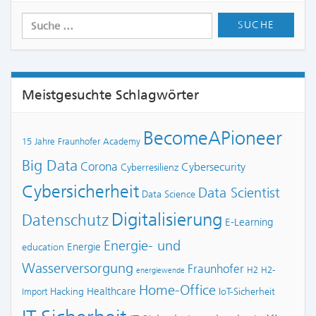
Meistgesuchte Schlagwörter
BecomeAPioneer
15 Jahre Fraunhofer Academy
Big Data
Corona
Cybersecurity
Cyberresilienz
Cybersicherheit
Data Scientist
Data Science
Digitalisierung
Datenschutz
E-Learning
Energie- und
Energie
education
Wasserversorgung
Fraunhofer
H2
H2-
energiewende
Home-Office
Healthcare
Hacking
IoT-Sicherheit
Import