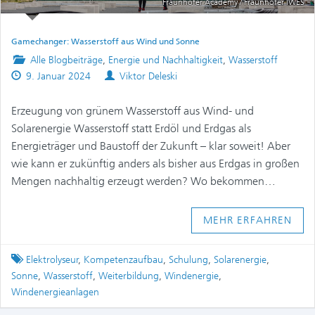
Fraunhofer Academy / Fraunhofer IWES
Gamechanger: Wasserstoff aus Wind und Sonne
Posted
Alle Blogbeiträge
,
Energie und Nachhaltigkeit
,
Wasserstoff
Published
in
Authors
9. Januar 2024
Viktor Deleski
on
Erzeugung von grünem Wasserstoff aus Wind- und
Solarenergie Wasserstoff statt Erdöl und Erdgas als
Energieträger und Baustoff der Zukunft – klar soweit! Aber
wie kann er zukünftig anders als bisher aus Erdgas in großen
Mengen nachhaltig erzeugt werden? Wo bekommen…
MEHR ERFAHREN
Tagged
Elektrolyseur
,
Kompetenzaufbau
,
Schulung
,
Solarenergie
,
Sonne
,
Wasserstoff
,
Weiterbildung
,
Windenergie
,
Windenergieanlagen