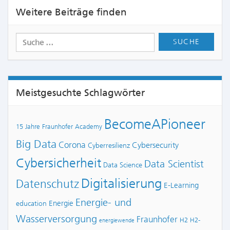
Weitere Beiträge finden
Meistgesuchte Schlagwörter
BecomeAPioneer
15 Jahre Fraunhofer Academy
Big Data
Corona
Cybersecurity
Cyberresilienz
Cybersicherheit
Data Scientist
Data Science
Digitalisierung
Datenschutz
E-Learning
Energie- und
Energie
education
Wasserversorgung
Fraunhofer
H2
H2-
energiewende