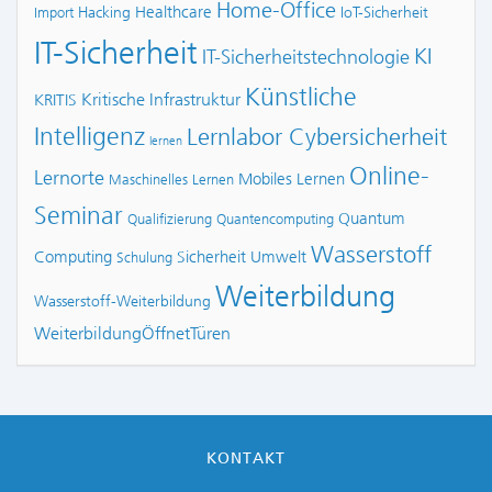
Home-Office
Healthcare
Hacking
IoT-Sicherheit
Import
IT-Sicherheit
KI
IT-Sicherheitstechnologie
Künstliche
Kritische Infrastruktur
KRITIS
Intelligenz
Lernlabor Cybersicherheit
lernen
Online-
Lernorte
Mobiles Lernen
Maschinelles Lernen
Seminar
Quantum
Qualifizierung
Quantencomputing
Wasserstoff
Computing
Sicherheit
Umwelt
Schulung
Weiterbildung
Wasserstoff-Weiterbildung
WeiterbildungÖffnetTüren
KONTAKT