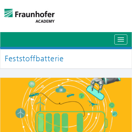
Schal
Navig
Feststoffbatterie