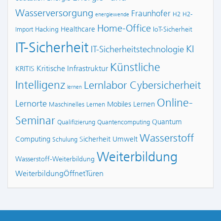
Wasserversorgung
Fraunhofer
H2
H2-
energiewende
Home-Office
Healthcare
Hacking
IoT-Sicherheit
Import
IT-Sicherheit
KI
IT-Sicherheitstechnologie
Künstliche
Kritische Infrastruktur
KRITIS
Intelligenz
Lernlabor Cybersicherheit
lernen
Online-
Lernorte
Mobiles Lernen
Maschinelles Lernen
Seminar
Quantum
Qualifizierung
Quantencomputing
Wasserstoff
Computing
Sicherheit
Umwelt
Schulung
Weiterbildung
Wasserstoff-Weiterbildung
WeiterbildungÖffnetTüren