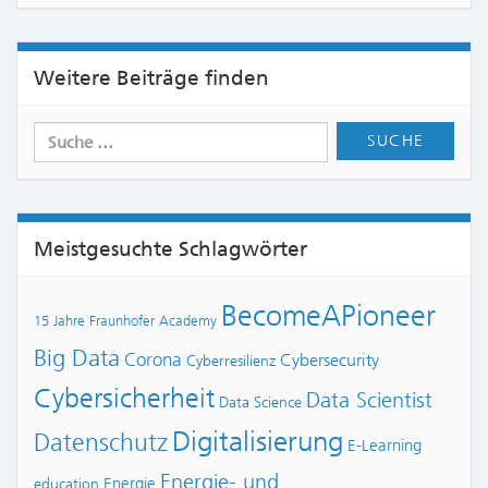
Weitere Beiträge finden
Meistgesuchte Schlagwörter
BecomeAPioneer
15 Jahre Fraunhofer Academy
Big Data
Corona
Cybersecurity
Cyberresilienz
Cybersicherheit
Data Scientist
Data Science
Digitalisierung
Datenschutz
E-Learning
Energie- und
Energie
education