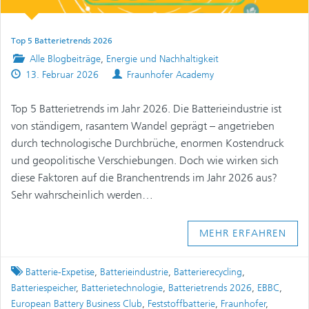
Top 5 Batterietrends 2026
Posted
Alle Blogbeiträge
,
Energie und Nachhaltigkeit
Published
in
Authors
13. Februar 2026
Fraunhofer Academy
on
Top 5 Batterietrends im Jahr 2026. Die Batterieindustrie ist
von ständigem, rasantem Wandel geprägt – angetrieben
durch technologische Durchbrüche, enormen Kostendruck
und geopolitische Verschiebungen. Doch wie wirken sich
diese Faktoren auf die Branchentrends im Jahr 2026 aus?
Sehr wahrscheinlich werden…
MEHR ERFAHREN
Tagged
Batterie-Expetise
,
Batterieindustrie
,
Batterierecycling
,
Batteriespeicher
,
Batterietechnologie
,
Batterietrends 2026
,
EBBC
,
European Battery Business Club
,
Feststoffbatterie
,
Fraunhofer
,