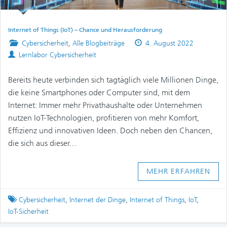
Internet of Things (IoT) – Chance und Herausforderung
Posted
Published
Cybersicherheit
,
Alle Blogbeiträge
4. August 2022
Authors
in
on
Lernlabor Cybersicherheit
Bereits heute verbinden sich tagtäglich viele Millionen Dinge,
die keine Smartphones oder Computer sind, mit dem
Internet: Immer mehr Privathaushalte oder Unternehmen
nutzen IoT-Technologien, profitieren von mehr Komfort,
Effizienz und innovativen Ideen. Doch neben den Chancen,
die sich aus dieser…
MEHR ERFAHREN
Tagged
Cybersicherheit
,
Internet der Dinge
,
Internet of Things
,
IoT
,
IoT-Sicherheit