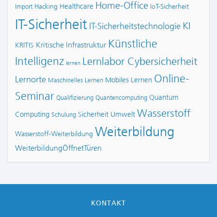
Home-Office
Healthcare
Hacking
IoT-Sicherheit
Import
IT-Sicherheit
KI
IT-Sicherheitstechnologie
Künstliche
Kritische Infrastruktur
KRITIS
Intelligenz
Lernlabor Cybersicherheit
lernen
Online-
Lernorte
Mobiles Lernen
Maschinelles Lernen
Seminar
Quantum
Qualifizierung
Quantencomputing
Wasserstoff
Computing
Sicherheit
Umwelt
Schulung
Weiterbildung
Wasserstoff-Weiterbildung
WeiterbildungÖffnetTüren
KONTAKT