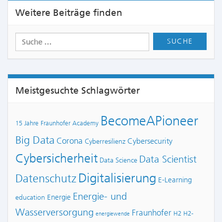
Weitere Beiträge finden
Meistgesuchte Schlagwörter
BecomeAPioneer
15 Jahre Fraunhofer Academy
Big Data
Corona
Cybersecurity
Cyberresilienz
Cybersicherheit
Data Scientist
Data Science
Digitalisierung
Datenschutz
E-Learning
Energie- und
Energie
education
Wasserversorgung
Fraunhofer
H2
H2-
energiewende