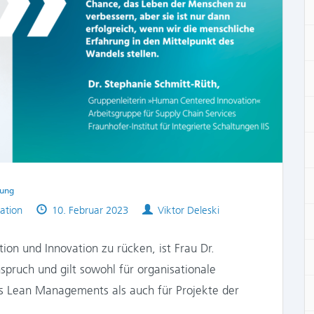
zung
Published
Authors
ation
10. Februar 2023
Viktor Deleski
on
on und Innovation zu rücken, ist Frau Dr.
pruch und gilt sowohl für organisationale
s Lean Managements als auch für Projekte der
r…