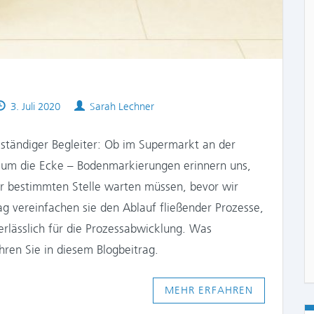
Published
Authors
3. Juli 2020
Sarah Lechner
on
tändiger Begleiter: Ob im Supermarkt an der
 um die Ecke – Bodenmarkierungen erinnern uns,
er bestimmten Stelle warten müssen, bevor wir
ag vereinfachen sie den Ablauf fließender Prozesse,
nerlässlich für die Prozessabwicklung. Was
ren Sie in diesem Blogbeitrag.
MEHR ERFAHREN