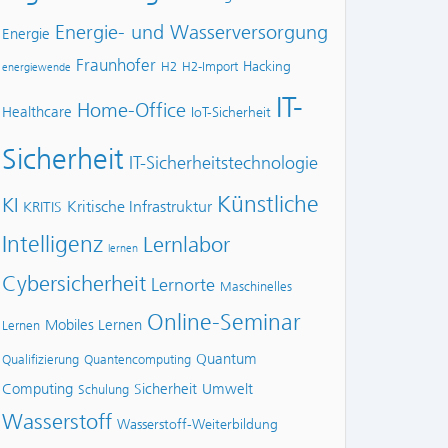
Energie- und Wasserversorgung
Energie
Fraunhofer
Hacking
H2
H2-Import
energiewende
IT-
Home-Office
Healthcare
IoT-Sicherheit
Sicherheit
IT-Sicherheitstechnologie
Künstliche
KI
Kritische Infrastruktur
KRITIS
Intelligenz
Lernlabor
lernen
Cybersicherheit
Lernorte
Maschinelles
Online-Seminar
Mobiles Lernen
Lernen
Quantum
Qualifizierung
Quantencomputing
Computing
Sicherheit
Umwelt
Schulung
Wasserstoff
Wasserstoff-Weiterbildung