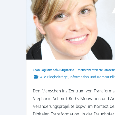
Lean Logistics Schulungsreihe – Menschzentrierte Umset
Posted
Alle Blogbeiträge
,
Information und Kommunik
in
Den Menschen ins Zentrum von Transformati
Stephanie Schmitt-Rüths Motivation und Ans
Veränderungsprojekte bspw. im Kontext de
Digitalen Transformation. In der Fraunhofe