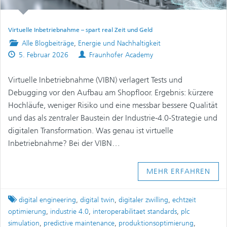
Virtuelle Inbetriebnahme – spart real Zeit und Geld
Posted
Alle Blogbeiträge
,
Energie und Nachhaltigkeit
Published
in
Authors
5. Februar 2026
Fraunhofer Academy
on
Virtuelle Inbetriebnahme (VIBN) verlagert Tests und
Debugging vor den Aufbau am Shopfloor. Ergebnis: kürzere
Hochläufe, weniger Risiko und eine messbar bessere Qualität
und das als zentraler Baustein der Industrie‑4.0‑Strategie und
digitalen Transformation. Was genau ist virtuelle
Inbetriebnahme? Bei der VIBN…
MEHR ERFAHREN
Tagged
digital engineering
,
digital twin
,
digitaler zwilling
,
echtzeit
optimierung
,
industrie 4.0
,
interoperabilitaet standards
,
plc
simulation
,
predictive maintenance
,
produktionsoptimierung
,