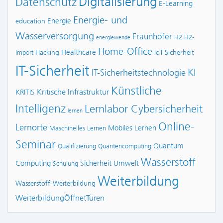
Digitalisierung
Datenschutz
E-Learning
Energie- und
Energie
education
Wasserversorgung
Fraunhofer
H2
H2-
energiewende
Home-Office
Healthcare
Hacking
IoT-Sicherheit
Import
IT-Sicherheit
KI
IT-Sicherheitstechnologie
Künstliche
Kritische Infrastruktur
KRITIS
Intelligenz
Lernlabor Cybersicherheit
lernen
Online-
Lernorte
Mobiles Lernen
Maschinelles Lernen
Seminar
Quantum
Qualifizierung
Quantencomputing
Wasserstoff
Computing
Sicherheit
Umwelt
Schulung
Weiterbildung
Wasserstoff-Weiterbildung
WeiterbildungÖffnetTüren