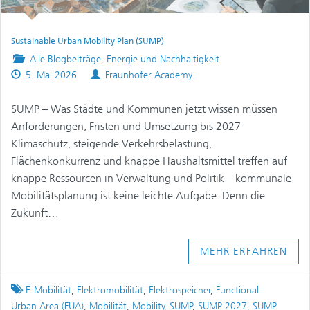
Sustainable Urban Mobility Plan (SUMP)
Posted
Alle Blogbeiträge
,
Energie und Nachhaltigkeit
Published
in
Authors
5. Mai 2026
Fraunhofer Academy
on
SUMP – Was Städte und Kommunen jetzt wissen müssen
Anforderungen, Fristen und Umsetzung bis 2027
Klimaschutz, steigende Verkehrsbelastung,
Flächenkonkurrenz und knappe Haushaltsmittel treffen auf
knappe Ressourcen in Verwaltung und Politik – kommunale
Mobilitätsplanung ist keine leichte Aufgabe. Denn die
Zukunft…
MEHR ERFAHREN
Tagged
E-Mobilität
,
Elektromobilität
,
Elektrospeicher
,
Functional
Urban Area (FUA)
,
Mobilität
,
Mobility
,
SUMP
,
SUMP 2027
,
SUMP