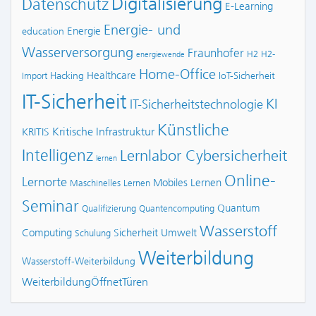
Digitalisierung
Datenschutz
E-Learning
Energie- und
Energie
education
Wasserversorgung
Fraunhofer
H2
H2-
energiewende
Home-Office
Healthcare
Hacking
IoT-Sicherheit
Import
IT-Sicherheit
KI
IT-Sicherheitstechnologie
Künstliche
Kritische Infrastruktur
KRITIS
Intelligenz
Lernlabor Cybersicherheit
lernen
Online-
Lernorte
Mobiles Lernen
Maschinelles Lernen
Seminar
Quantum
Qualifizierung
Quantencomputing
Wasserstoff
Computing
Sicherheit
Umwelt
Schulung
Weiterbildung
Wasserstoff-Weiterbildung
WeiterbildungÖffnetTüren