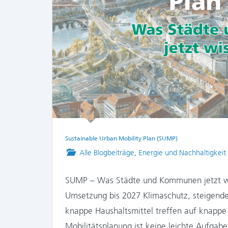
Sustainable Urban Mobility Plan (SUMP)
Posted
Alle Blogbeiträge
,
Energie und Nachhaltigkeit
in
SUMP – Was Städte und Kommunen jetzt wi
Umsetzung bis 2027 Klimaschutz, steigend
knappe Haushaltsmittel treffen auf knappe
Mobilitätsplanung ist keine leichte Aufga