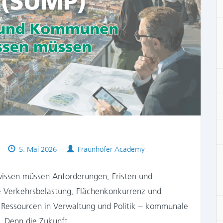
Published
Authors
5. Mai 2026
Fraunhofer Academy
on
ssen müssen Anforderungen, Fristen und
e Verkehrsbelastung, Flächenkonkurrenz und
 Ressourcen in Verwaltung und Politik – kommunale
be. Denn die Zukunft…