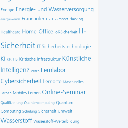
Energie- und Wasserversorgung
Energie
Fraunhofer
Hacking
H2
H2-Import
energiewende
IT-
Home-Office
Healthcare
IoT-Sicherheit
Sicherheit
IT-Sicherheitstechnologie
Künstliche
KI
Kritische Infrastruktur
KRITIS
Intelligenz
Lernlabor
lernen
Cybersicherheit
Lernorte
Maschinelles
Online-Seminar
Mobiles Lernen
Lernen
Quantum
Qualifizierung
Quantencomputing
Computing
Sicherheit
Umwelt
Schulung
Wasserstoff
Wasserstoff-Weiterbildung