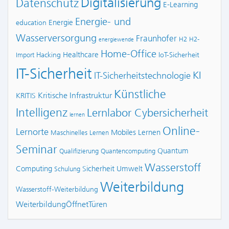
Digitalisierung
Datenschutz
E-Learning
Energie- und
Energie
education
Wasserversorgung
Fraunhofer
H2
H2-
energiewende
Home-Office
Healthcare
Hacking
IoT-Sicherheit
Import
IT-Sicherheit
KI
IT-Sicherheitstechnologie
Künstliche
Kritische Infrastruktur
KRITIS
Intelligenz
Lernlabor Cybersicherheit
lernen
Online-
Lernorte
Mobiles Lernen
Maschinelles Lernen
Seminar
Quantum
Qualifizierung
Quantencomputing
Wasserstoff
Computing
Sicherheit
Umwelt
Schulung
Weiterbildung
Wasserstoff-Weiterbildung
WeiterbildungÖffnetTüren