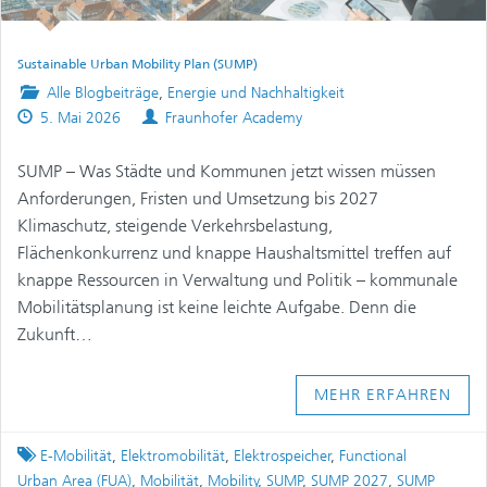
Sustainable Urban Mobility Plan (SUMP)
Posted
Alle Blogbeiträge
,
Energie und Nachhaltigkeit
Published
in
Authors
5. Mai 2026
Fraunhofer Academy
on
SUMP – Was Städte und Kommunen jetzt wissen müssen
Anforderungen, Fristen und Umsetzung bis 2027
Klimaschutz, steigende Verkehrsbelastung,
Flächenkonkurrenz und knappe Haushaltsmittel treffen auf
knappe Ressourcen in Verwaltung und Politik – kommunale
Mobilitätsplanung ist keine leichte Aufgabe. Denn die
Zukunft…
MEHR ERFAHREN
Tagged
E-Mobilität
,
Elektromobilität
,
Elektrospeicher
,
Functional
Urban Area (FUA)
,
Mobilität
,
Mobility
,
SUMP
,
SUMP 2027
,
SUMP