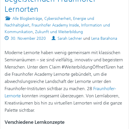
Lernorten
Posted
Alle Blogbeiträge
,
Cybersicherheit
,
Energie und
in
Nachhaltigkeit
,
Fraunhofer Academy Inside
,
Information und
Kommunikation
,
Zukunft und Weiterbildung
Published
Authors
30. November 2020
Sarah Lechner
und
Lena Barahona
on
Moderne Lernorte haben wenig gemeinsam mit klassischen
Seminarräumen – sie sind vielfältig, innovativ und begeistern
Menschen. Unter dem Claim #WeiterbildungÖffnetTüren hat
die Fraunhofer Academy Lernorte gebündelt, um die
abwechslungsreiche Landschaft der Lernorte unter den
Fraunhofer-Instituten sichtbar zu machen. 28
Fraunhofer-
Lernorte
konnten insgesamt überzeugen. Von Lernlaboren,
Kreativräumen bis hin zu virtuellen Lernorten wird die ganze
Palette sichtbar.
Verschiedene Lernkonzepte