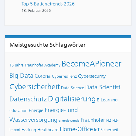
Top 5 Batterietrends 2026
13. Februar 2026
Meistgesuchte Schlagwörter
BecomeAPioneer
15 Jahre Fraunhofer Academy
Big Data
Corona
Cybersecurity
Cyberresilienz
Cybersicherheit
Data Scientist
Data Science
Digitalisierung
Datenschutz
E-Learning
Energie- und
Energie
education
Wasserversorgung
Fraunhofer
H2
H2-
energiewende
Home-Office
Healthcare
Hacking
IoT-Sicherheit
Import